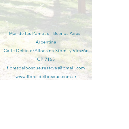
Mar de las Pampas - Buenos Aires -
Argentina
Calle Delfín e/Alfonsina Storni y Virazón
CP 7165
floresdelbosque.reservas@gmail.com
www.floresdelbosque.com.ar
​ Politicas de cancelación aplicables a
temporada alta y días festivos:
Las reservaciones canceladas 30 días o
más antes de la fecha de llegada
tienen un cargo del 10%
Las reservaciones canceladas de 15 a
29 días antes de la fecha de llegada,